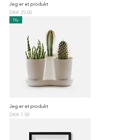
Jeg er et produkt
Price
DKK 25.00
Ny
Jeg er et produkt
Price
DKK 7.50