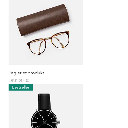
Jeg er et produkt
Price
DKK 20.00
Bestseller